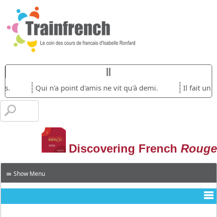
es.
Qui n'a point d'amis ne vit qu'à demi.
Il fait un 
Discovering French
Rouge
≡