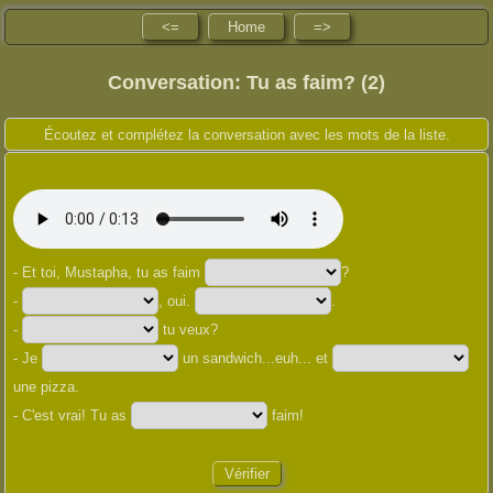
<=
Home
=>
Conversation: Tu as faim? (2)
Écoutez et complétez la conversation avec les mots de la liste.
- Et toi, Mustapha, tu as faim
?
-
, oui.
.
-
tu veux?
- Je
un sandwich...euh... et
une pizza.
- C'est vrai! Tu as
faim!
Vérifier