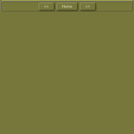
<=
Home
=>