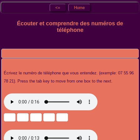
<=
Home
Écouter et comprendre des numéros de
téléphone
Écrivez le numéro de téléphone que vous entendez. (exemple: 07 55 96
78 21). Press the tab key to move from one box to the next.